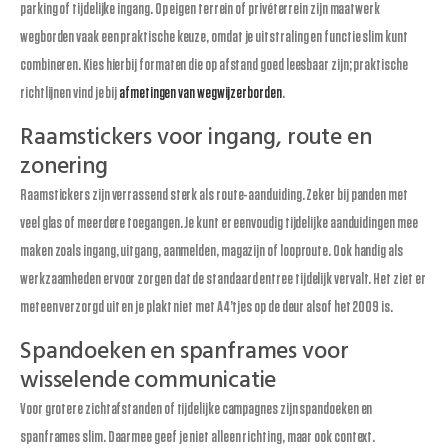
parking of tijdelijke ingang. Op eigen terrein of privéterrein zijn maatwerk
wegborden vaak een praktische keuze, omdat je uitstraling en functie slim kunt
combineren. Kies hierbij formaten die op afstand goed leesbaar zijn; praktische
richtlijnen vind je bij
afmetingen van wegwijzerborden
.
Raamstickers voor ingang, route en
zonering
Raamstickers zijn verrassend sterk als route-aanduiding. Zeker bij panden met
veel glas of meerdere toegangen. Je kunt er eenvoudig tijdelijke aanduidingen mee
maken zoals ingang, uitgang, aanmelden, magazijn of looproute. Ook handig als
werkzaamheden ervoor zorgen dat de standaard entree tijdelijk vervalt. Het ziet er
meteen verzorgd uit en je plakt niet met A4’tjes op de deur alsof het 2009 is.
Spandoeken en spanframes voor
wisselende communicatie
Voor grotere zichtafstanden of tijdelijke campagnes zijn spandoeken en
spanframes slim. Daarmee geef je niet alleen richting, maar ook context.