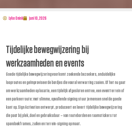
Lyke Onink
juni 10, 2026
Tijdelijke bewegwijzering bij
werkzaamheden en events
Goede tijdelijke bewegwijzering voorkomt zoekende bezoekers, onduidelijke
looproutes en geïmproviseerde bordjes die vooral verwarring zaaien. Of het nu gaat
om werkzaamheden op locatie, een tijdelijk afgesloten entree, een eventterrein of
een parkeerroute: met slimme, opvallende signing stuur je mensen snel de goede
kant op. Sign Activation ontwerpt, produceert en levert tijdelijke bewegwijzering
die past bij plek, doel en gebruiksduur – van routeborden en raamstickers tot
spandoekframes, zuilen en terrein-signing op maat.