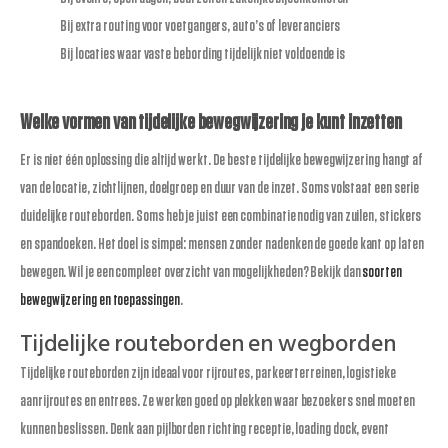
Bij extra routing voor voetgangers, auto’s of leveranciers
Bij locaties waar vaste bebording tijdelijk niet voldoende is
Welke vormen van tijdelijke bewegwijzering je kunt inzetten
Er is niet één oplossing die altijd werkt. De beste tijdelijke bewegwijzering hangt af
van de locatie, zichtlijnen, doelgroep en duur van de inzet. Soms volstaat een serie
duidelijke routeborden. Soms heb je juist een combinatie nodig van zuilen, stickers
en spandoeken. Het doel is simpel: mensen zonder nadenken de goede kant op laten
bewegen. Wil je een compleet overzicht van mogelijkheden? Bekijk dan
soorten
bewegwijzering en toepassingen
.
Tijdelijke routeborden en wegborden
Tijdelijke routeborden zijn ideaal voor rijroutes, parkeerterreinen, logistieke
aanrijroutes en entrees. Ze werken goed op plekken waar bezoekers snel moeten
kunnen beslissen. Denk aan pijlborden richting receptie, loading dock, event