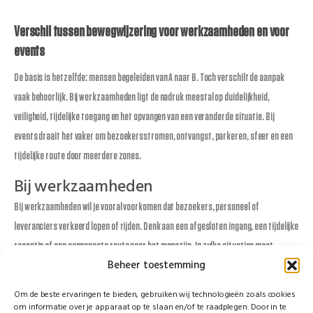
Verschil tussen bewegwijzering voor werkzaamheden en voor
events
De basis is hetzelfde: mensen begeleiden van A naar B. Toch verschilt de aanpak
vaak behoorlijk. Bij werkzaamheden ligt de nadruk meestal op duidelijkheid,
veiligheid, tijdelijke toegang en het opvangen van een veranderde situatie. Bij
events draait het vaker om bezoekersstromen, ontvangst, parkeren, sfeer en een
tijdelijke route door meerdere zones.
Bij werkzaamheden
Bij werkzaamheden wil je vooral voorkomen dat bezoekers, personeel of
leveranciers verkeerd lopen of rijden. Denk aan een afgesloten ingang, een tijdelijke
receptie of een aangepaste route naar het magazijn. In zulke situaties moet
Beheer toestemming
signing snel duidelijk zijn en bestand tegen intensief gebruik, wisselende
weersomstandigheden en veranderende fases in het project.
Om de beste ervaringen te bieden, gebruiken wij technologieën zoals cookies
om informatie over je apparaat op te slaan en/of te raadplegen. Door in te