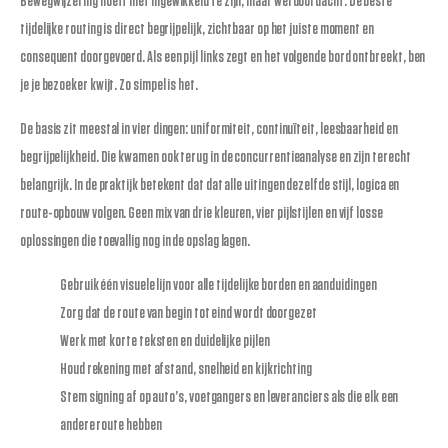
Bewegwijzering hoeft niet ingewikkeld te zijn, maar wel doordacht. De beste
tijdelijke routing is direct begrijpelijk, zichtbaar op het juiste moment en
consequent doorgevoerd. Als een pijl links zegt en het volgende bord ontbreekt, ben
je je bezoeker kwijt. Zo simpel is het.
De basis zit meestal in vier dingen: uniformiteit, continuïteit, leesbaarheid en
begrijpelijkheid. Die kwamen ook terug in de concurrentieanalyse en zijn terecht
belangrijk. In de praktijk betekent dat dat alle uitingen dezelfde stijl, logica en
route-opbouw volgen. Geen mix van drie kleuren, vier pijlstijlen en vijf losse
oplossingen die toevallig nog in de opslag lagen.
Gebruik één visuele lijn voor alle tijdelijke borden en aanduidingen
Zorg dat de route van begin tot eind wordt doorgezet
Werk met korte teksten en duidelijke pijlen
Houd rekening met afstand, snelheid en kijkrichting
Stem signing af op auto’s, voetgangers en leveranciers als die elk een
andere route hebben