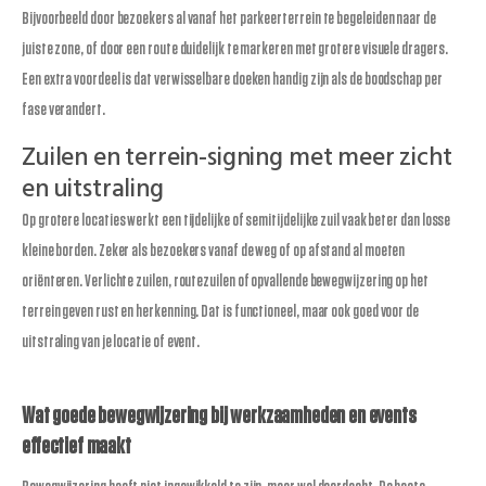
Bijvoorbeeld door bezoekers al vanaf het parkeerterrein te begeleiden naar de
juiste zone, of door een route duidelijk te markeren met grotere visuele dragers.
Een extra voordeel is dat verwisselbare doeken handig zijn als de boodschap per
fase verandert.
Zuilen en terrein-signing met meer zicht
en uitstraling
Op grotere locaties werkt een tijdelijke of semitijdelijke zuil vaak beter dan losse
kleine borden. Zeker als bezoekers vanaf de weg of op afstand al moeten
oriënteren. Verlichte zuilen, routezuilen of opvallende bewegwijzering op het
terrein geven rust en herkenning. Dat is functioneel, maar ook goed voor de
uitstraling van je locatie of event.
Wat goede bewegwijzering bij werkzaamheden en events
effectief maakt