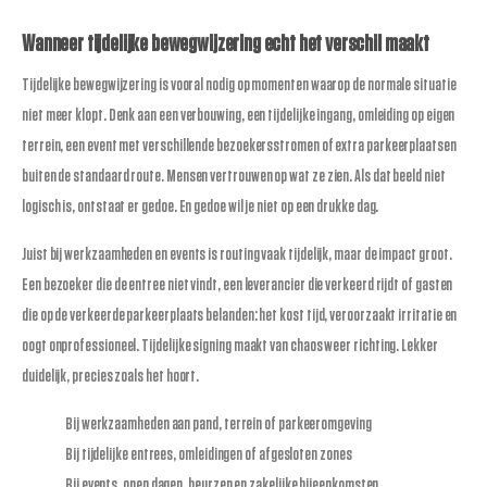
Wanneer tijdelijke bewegwijzering echt het verschil maakt
Tijdelijke bewegwijzering is vooral nodig op momenten waarop de normale situatie
niet meer klopt. Denk aan een verbouwing, een tijdelijke ingang, omleiding op eigen
terrein, een event met verschillende bezoekersstromen of extra parkeerplaatsen
buiten de standaard route. Mensen vertrouwen op wat ze zien. Als dat beeld niet
logisch is, ontstaat er gedoe. En gedoe wil je niet op een drukke dag.
Juist bij werkzaamheden en events is routing vaak tijdelijk, maar de impact groot.
Een bezoeker die de entree niet vindt, een leverancier die verkeerd rijdt of gasten
die op de verkeerde parkeerplaats belanden: het kost tijd, veroorzaakt irritatie en
oogt onprofessioneel. Tijdelijke signing maakt van chaos weer richting. Lekker
duidelijk, precies zoals het hoort.
Bij werkzaamheden aan pand, terrein of parkeeromgeving
Bij tijdelijke entrees, omleidingen of afgesloten zones
Bij events, open dagen, beurzen en zakelijke bijeenkomsten