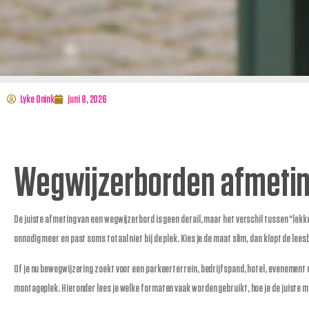
Lyke Onink
juni 8, 2026
Wegwijzerborden afmeti
De juiste afmeting van een wegwijzerbord is geen detail, maar het verschil tussen “lekker
onnodig meer en past soms totaal niet bij de plek. Kies je de maat slim, dan klopt de lees
Of je nu bewegwijzering zoekt voor een parkeerterrein, bedrijfspand, hotel, evenement 
montageplek. Hieronder lees je welke formaten vaak worden gebruikt, hoe je de juiste 