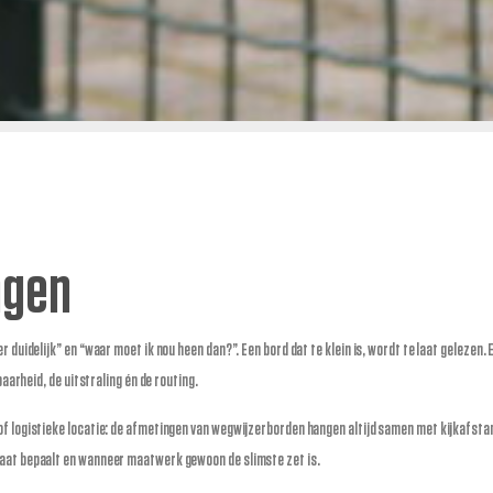
ngen
 duidelijk” en “waar moet ik nou heen dan?”. Een bord dat te klein is, wordt te laat gelezen. E
baarheid, de uitstraling én de routing.
of logistieke locatie: de afmetingen van wegwijzerborden hangen altijd samen met kijkafstan
maat bepaalt en wanneer maatwerk gewoon de slimste zet is.