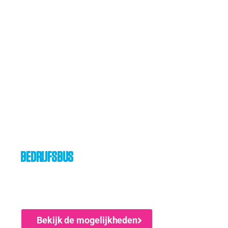
Val op met je
BEDRIJFSBUS
Je auto is je rijdende reclamebord. Maak
er gebruik van!
Bekijk de mogelijkheden