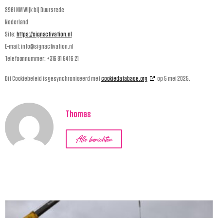
3961 NM Wijk bij Duurstede
Nederland
Site:
https://signactivation.nl
E-mail:
info@
signactivation.nl
Telefoonnummer: +316 81 64 16 21
Dit Cookiebeleid is gesynchroniseerd met
cookiedatabase.org
op 5 mei 2025.
Thomas
Alle berichten