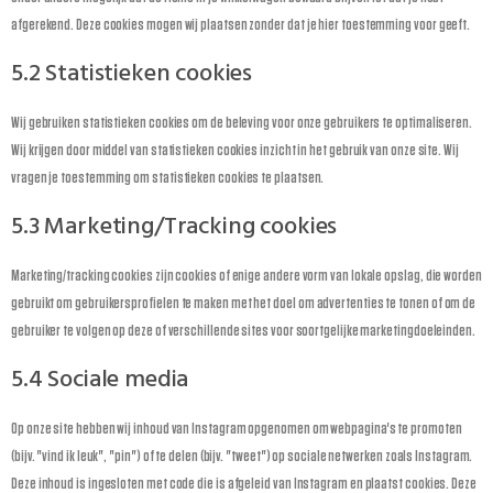
afgerekend. Deze cookies mogen wij plaatsen zonder dat je hier toestemming voor geeft.
5.2 Statistieken cookies
Wij gebruiken statistieken cookies om de beleving voor onze gebruikers te optimaliseren.
Wij krijgen door middel van statistieken cookies inzicht in het gebruik van onze site. Wij
vragen je toestemming om statistieken cookies te plaatsen.
5.3 Marketing/Tracking cookies
Marketing/tracking cookies zijn cookies of enige andere vorm van lokale opslag, die worden
gebruikt om gebruikersprofielen te maken met het doel om advertenties te tonen of om de
gebruiker te volgen op deze of verschillende sites voor soortgelijke marketingdoeleinden.
5.4 Sociale media
Op onze site hebben wij inhoud van Instagram opgenomen om webpagina's te promoten
(bijv. "vind ik leuk", "pin") of te delen (bijv. "tweet") op sociale netwerken zoals Instagram.
Deze inhoud is ingesloten met code die is afgeleid van Instagram en plaatst cookies. Deze