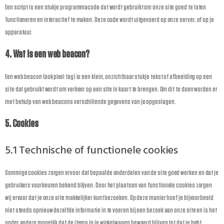
Een script is een stukje programmacode dat wordt gebruikt om onze site goed te laten
functioneren en interactief te maken. Deze code wordt uitgevoerd op onze server, of op je
apparatuur.
4. Wat is een web beacon?
Een web beacon (ook pixel tag) is een klein, onzichtbaar stukje tekst of afbeelding op een
site dat gebruikt wordt om verkeer op een site in kaart te brengen. Om dit te doen worden er
met behulp van web beacons verschillende gegevens van je opgeslagen.
5. Cookies
5.1 Technische of functionele cookies
Sommige cookies zorgen ervoor dat bepaalde onderdelen van de site goed werken en dat je
gebruikers voorkeuren bekend blijven. Door het plaatsen van functionele cookies zorgen
wij ervoor dat je onze site makkelijker kunt bezoeken. Op deze manier hoef je bijvoorbeeld
niet steeds opnieuw dezelfde informatie in te voeren bij een bezoek aan onze site en is het
onder andere mogelijk dat de items in je winkelwagen bewaard blijven tot dat je hebt