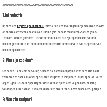
permanente inwoners van de Europese Economische Ruimte en Zwitserland.
1. Introductie
Op onze site,
https://signactivation.nl
(hierna: “de site”) wordt gebruikgemaakt van cookies
en andere aanverwante technieken. (Hierna geldt dat alle technieken voor het gemak
“cookies” worden genoemd). Ook via derden die door ons zijn ingeschakeld, worden
cookies geplaatst. In het onderstaande document informeren wij je over het gebruik van
cookies op onze site.
2. Wat zijn cookies?
Een cookie is een klein eenvoudig bestand dat samen met pagina's van deze site wordt
verzonden en door je browser op de harde schijf van je computer of ander apparaat wordt
opgeslagen. De daarin opgeslagen informatie kan tijdens een volgend bezoek terug
worden gestuurd naar onze servers of naar de servers van de betreffende derde partijen.
3. Wat zijn scripts?