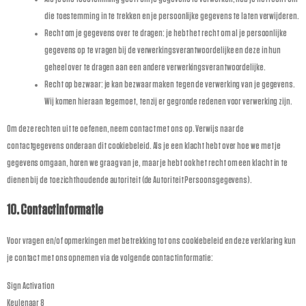
die toestemming in te trekken en je persoonlijke gegevens te laten verwijderen.
Recht om je gegevens over te dragen: je hebt het recht om al je persoonlijke
gegevens op te vragen bij de verwerkingsverantwoordelijke en deze in hun
geheel over te dragen aan een andere verwerkingsverantwoordelijke.
Recht op bezwaar: je kan bezwaar maken tegen de verwerking van je gegevens.
Wij komen hieraan tegemoet, tenzij er gegronde redenen voor verwerking zijn.
Om deze rechten uit te oefenen, neem contact met ons op. Verwijs naar de
contactgegevens onderaan dit cookiebeleid. Als je een klacht hebt over hoe we met je
gegevens omgaan, horen we graag van je, maar je hebt ook het recht om een klacht in te
dienen bij de toezichthoudende autoriteit (de Autoriteit Persoonsgegevens).
10. Contactinformatie
Voor vragen en/of opmerkingen met betrekking tot ons cookiebeleid en deze verklaring kun
je contact met ons opnemen via de volgende contactinformatie:
Sign Activation
Keulenaar 8