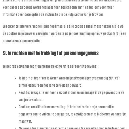
andere optie is om de instellingen van je internetbrowser zo aan te passen dat je iedere
keer dat er een cookie wordt geplaatst een bericht ontvangt. Raadpleeg voor meer
informatie over deze opties de instructies in de Hulp sectie van je browser.
Let op: onze site werkt mogelijk niet optimaal als alle cookies zijn uitgeschakeld. Als je wel
de cookies in je browser verwijdert, worden ze na je toestemming opnieuw geplaatst bij een
nieuw bezoek aan onze site.
9. Je rechten met betrekking tot persoonsgegevens
Je hebt de volgende rechten met betrekking tot je persoonsgegevens:
Je hebt het recht om te weten waarom je persoonsgegevens nodig zijn, wat
ermee gebeurt en hoe lang ze worden bewaard.
Recht op inzage: je kunt een verzoek indienen om inzage in de gegevens die we
van je verwerken.
Recht op rectificatie en aanvulling: je hebt het recht om je persoonlijke
gegevens aan te vullen, te corrigeren, te verwijderen of te blokkeren wanneer je
maar wilt.
Als je ons toestemming geeft om je gegevens te verwerken, heb je het recht om