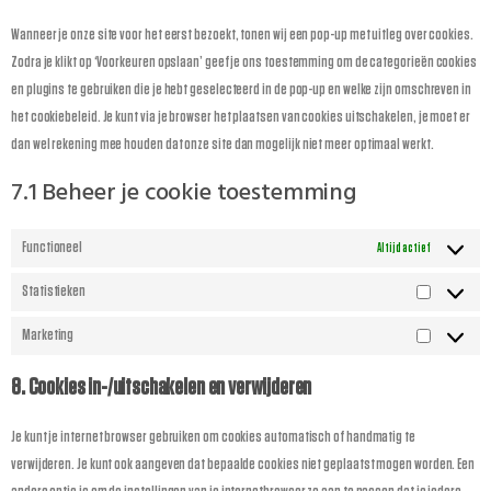
Wanneer je onze site voor het eerst bezoekt, tonen wij een pop-up met uitleg over cookies.
Zodra je klikt op ‘Voorkeuren opslaan’ geef je ons toestemming om de categorieën cookies
en plugins te gebruiken die je hebt geselecteerd in de pop-up en welke zijn omschreven in
het cookiebeleid. Je kunt via je browser het plaatsen van cookies uitschakelen, je moet er
dan wel rekening mee houden dat onze site dan mogelijk niet meer optimaal werkt.
7.1 Beheer je cookie toestemming
Functioneel
Altijd actief
Statistieken
Marketing
8. Cookies in-/uitschakelen en verwijderen
Je kunt je internet browser gebruiken om cookies automatisch of handmatig te
verwijderen. Je kunt ook aangeven dat bepaalde cookies niet geplaatst mogen worden. Een