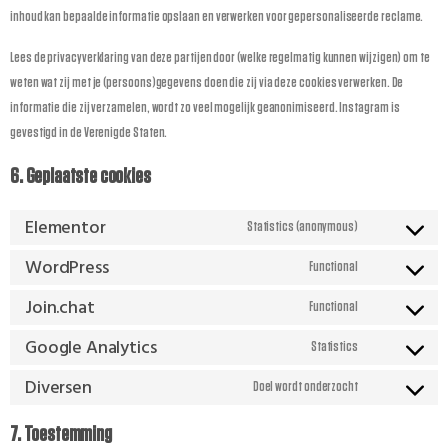
inhoud kan bepaalde informatie opslaan en verwerken voor gepersonaliseerde reclame.
Lees de privacyverklaring van deze partijen door (welke regelmatig kunnen wijzigen) om te
weten wat zij met je (persoons)gegevens doen die zij via deze cookies verwerken. De
informatie die zij verzamelen, wordt zo veel mogelijk geanonimiseerd. Instagram is
gevestigd in de Verenigde Staten.
6. Geplaatste cookies
Elementor
Statistics (anonymous)
WordPress
Functional
Join.chat
Functional
Google Analytics
Statistics
Diversen
Doel wordt onderzocht
7. Toestemming