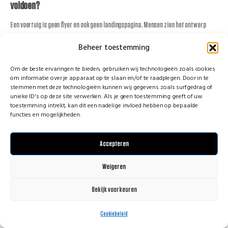
voldoen?
Een voertuig is geen flyer en ook geen landingspagina. Mensen zien het ontwerp
vaak maar een paar seconden. Dat vraagt om andere keuzes dan bij drukwerk of
Beheer toestemming
online banners.
Om de beste ervaringen te bieden, gebruiken wij technologieën zoals cookies
Houd de boodschap kort en direct
om informatie over je apparaat op te slaan en/of te raadplegen. Door in te
stemmen met deze technologieën kunnen wij gegevens zoals surfgedrag of
Zorg dat logo en merknaam snel herkenbaar zijn
unieke ID's op deze site verwerken. Als je geen toestemming geeft of uw
Gebruik contrast en leesbare typografie
toestemming intrekt, kan dit een nadelige invloed hebben op bepaalde
functies en mogelijkheden.
Laat vooral zien wat je doet en voor wie
Overlaad het voertuig niet met te veel tekst
Accepteren
Zorg dat de stijl past bij je huisstijl en merkpersoonlijkheid
Weigeren
Vaak is minder echt meer. Een voertuig dat in drie seconden duidelijk maakt wie je
bent en wat je doet, wint het meestal van een ontwerp waar alles op moet staan
Bekijk voorkeuren
WhatsApp met Martijn!
behalve het recept van oma’s appeltaart.
Cookiebeleid