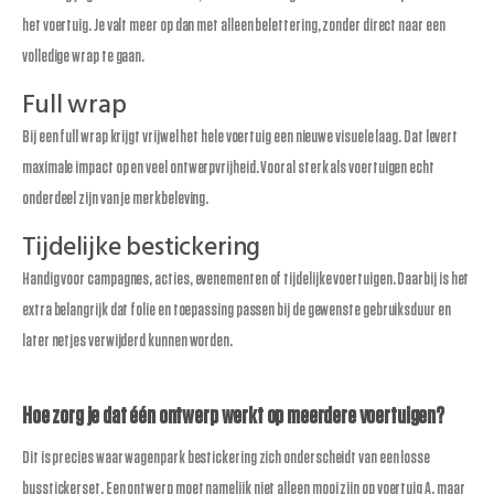
het voertuig. Je valt meer op dan met alleen belettering, zonder direct naar een
volledige wrap te gaan.
Full wrap
Bij een full wrap krijgt vrijwel het hele voertuig een nieuwe visuele laag. Dat levert
maximale impact op en veel ontwerpvrijheid. Vooral sterk als voertuigen echt
onderdeel zijn van je merkbeleving.
Tijdelijke bestickering
Handig voor campagnes, acties, evenementen of tijdelijke voertuigen. Daarbij is het
extra belangrijk dat folie en toepassing passen bij de gewenste gebruiksduur en
later netjes verwijderd kunnen worden.
Hoe zorg je dat één ontwerp werkt op meerdere voertuigen?
Dit is precies waar wagenpark bestickering zich onderscheidt van een losse
busstickerset. Een ontwerp moet namelijk niet alleen mooi zijn op voertuig A, maar