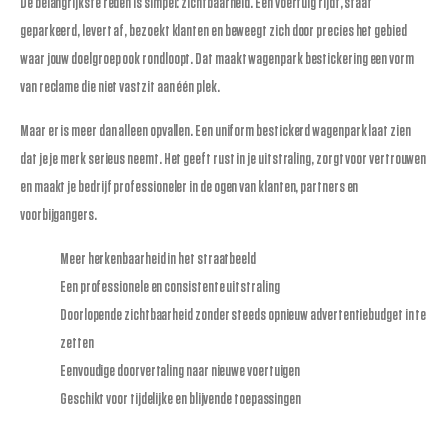
De belangrijkste reden is simpel: zichtbaarheid. Een voertuig rijdt, staat
geparkeerd, levert af, bezoekt klanten en beweegt zich door precies het gebied
waar jouw doelgroep ook rondloopt. Dat maakt wagenpark bestickering een vorm
van reclame die niet vastzit aan één plek.
Maar er is meer dan alleen opvallen. Een uniform bestickerd wagenpark laat zien
dat je je merk serieus neemt. Het geeft rust in je uitstraling, zorgt voor vertrouwen
en maakt je bedrijf professioneler in de ogen van klanten, partners en
voorbijgangers.
Meer herkenbaarheid in het straatbeeld
Een professionele en consistente uitstraling
Doorlopende zichtbaarheid zonder steeds opnieuw advertentiebudget in te
zetten
Eenvoudige doorvertaling naar nieuwe voertuigen
Geschikt voor tijdelijke en blijvende toepassingen