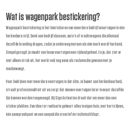
Wat is wagenpark bestickering?
Wagenpark bestickering is het bestickeren van meerdere bedrijfsvoertuigen in één
herkenbare stijl. Denk aan bedrijfsbussen, auto’s of vrachtwagens die allemaal
dezelfde branding dragen, zodat je onderweg meteen als één merk wordt herkend.
Simpel gezegd: je maakt van losse voertuigen een rijdend geheel. En ja, dat ziet er
niet alleen strak uit, het werkt ook nog eens als reclame die gewoon met je
meebeweegt.
Voor bedrijven met meerdere voertuigen is dat slim. Je bouwt aan herkenbaarheid,
straalt professionaliteit uit en zorgt dat nieuwe voertuigen later in exact dezelfde
lijn kunnen worden toegevoegd. Bij Sign Activation draait dat om meer dan een
sticker plakken. Van idee tot realisatie gebeurt alles in eigen huis, met korte lijnen,
één aanspreekpunt en een aanpak die creatief én technisch klopt.