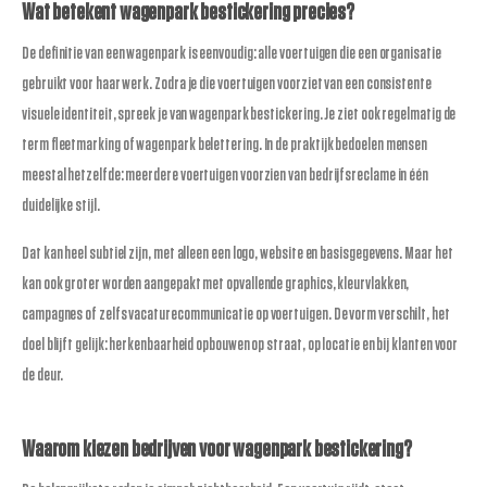
Wat betekent wagenpark bestickering precies?
De definitie van een wagenpark is eenvoudig: alle voertuigen die een organisatie
gebruikt voor haar werk. Zodra je die voertuigen voorziet van een consistente
visuele identiteit, spreek je van wagenpark bestickering. Je ziet ook regelmatig de
term fleetmarking of wagenpark belettering. In de praktijk bedoelen mensen
meestal hetzelfde: meerdere voertuigen voorzien van bedrijfsreclame in één
duidelijke stijl.
Dat kan heel subtiel zijn, met alleen een logo, website en basisgegevens. Maar het
kan ook groter worden aangepakt met opvallende graphics, kleurvlakken,
campagnes of zelfs vacaturecommunicatie op voertuigen. De vorm verschilt, het
doel blijft gelijk: herkenbaarheid opbouwen op straat, op locatie en bij klanten voor
de deur.
Waarom kiezen bedrijven voor wagenpark bestickering?