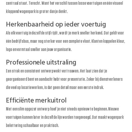
centraal staat. Terecht. Want het verschil tussen losse voertuigen en één visueel
kloppend wagenpark is groter dan je denkt.
Herkenbaarheid op ieder voertuig
Als elk voertuig in dezelfde stijl rijdt, wordt je merk sneller herkend. Dat geldt voor
één bedrijfsbus, maar nog sterker voor een complete vloot. Klanten koppelen kleur,
logo en vormtaal sneller aan jouw organisatie.
Professionele uitstraling
Een strak en consistent ontwerp wekt vertrouwen. Het laat zien dat je
georganiseerd bent en aandacht hebt voor presentatie. Zeker bij dienstverleners
die veel op locatie werken, is dat geen detail maar een eerste indruk.
Efficiënte merkuitrol
Met een slim opgezet ontwerp hoef je niet steeds opnieuw te beginnen. Nieuwe
voertuigen kunnen later in dezelfde lijn worden toegevoegd. Dat maakt wagenpark
belettering schaalbaar en praktisch.