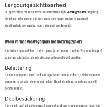
Langdurige zichtbaarheid
In tegenstelling tot veel andere reclamevormen blijft
voertuigreclame
langdurig
zichtbaar. Je investeert één keer in een ontwerp en productie, waarna de
zichtbaarheid gewoon doorloopt zolang het voertuig rijdt.
Welke vormen van wagenpark bestickering zijn er?
Niet ieder wagenpark hoeft full wrap te zijn om impact te maken. Wat past, hangt af
van je merk, je budget, de gebruiksduur en hoeveel je wilt opvallen.
Belettering
De meest compacte vorm. Denk aan logo, bedrijfsnaam, website, telefoonnummer
en een korte omschrijving van wat je doet. Ideaal als je functioneel en strak wilt
communiceren.
Deelbestickering
Hier voeg je grafische elementen, kleurvlakken of grotere visuals toe op delen van