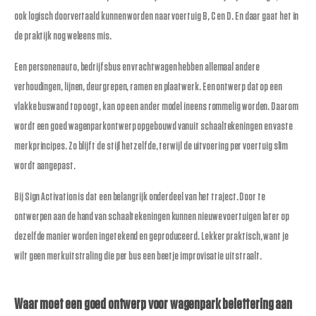
ook logisch doorvertaald kunnen worden naar voertuig B, C en D. En daar gaat het in
de praktijk nog weleens mis.
Een personenauto, bedrijfsbus en vrachtwagen hebben allemaal andere
verhoudingen, lijnen, deurgrepen, ramen en plaatwerk. Een ontwerp dat op een
vlakke buswand top oogt, kan op een ander model ineens rommelig worden. Daarom
wordt een goed wagenparkontwerp opgebouwd vanuit schaaltekeningen en vaste
merkprincipes. Zo blijft de stijl hetzelfde, terwijl de uitvoering per voertuig slim
wordt aangepast.
Bij Sign Activation is dat een belangrijk onderdeel van het traject. Door te
ontwerpen aan de hand van schaaltekeningen kunnen nieuwe voertuigen later op
dezelfde manier worden ingetekend en geproduceerd. Lekker praktisch, want je
wilt geen merkuitstraling die per bus een beetje improvisatie uitstraalt.
Waar moet een goed ontwerp voor wagenpark belettering aan