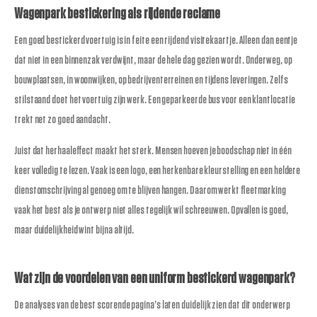
Wagenpark bestickering als rijdende reclame
Een goed bestickerd voertuig is in feite een rijdend visitekaartje. Alleen dan eentje
dat niet in een binnenzak verdwijnt, maar de hele dag gezien wordt. Onderweg, op
bouwplaatsen, in woonwijken, op bedrijventerreinen en tijdens leveringen. Zelfs
stilstaand doet het voertuig zijn werk. Een geparkeerde bus voor een klantlocatie
trekt net zo goed aandacht.
Juist dat herhaaleffect maakt het sterk. Mensen hoeven je boodschap niet in één
keer volledig te lezen. Vaak is een logo, een herkenbare kleurstelling en een heldere
dienstomschrijving al genoeg om te blijven hangen. Daarom werkt fleetmarking
vaak het best als je ontwerp niet alles tegelijk wil schreeuwen. Opvallen is goed,
maar duidelijkheid wint bijna altijd.
Wat zijn de voordelen van een uniform bestickerd wagenpark?
De analyses van de best scorende pagina’s laten duidelijk zien dat dit onderwerp