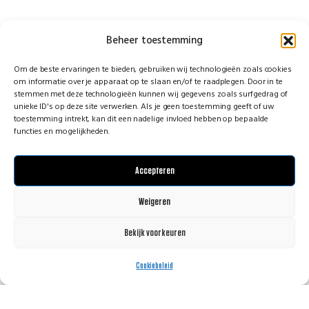
Wat is een praktisch stappenplan voor het organiseren van
Beheer toestemming
congresbranding?
Om de beste ervaringen te bieden, gebruiken wij technologieën zoals cookies
Wie zoekt op het stappenplan voor het organiseren van een congres, bedoelt vaak
om informatie over je apparaat op te slaan en/of te raadplegen. Door in te
stemmen met deze technologieën kunnen wij gegevens zoals surfgedrag of
ook: wanneer regel je de branding? Het eerlijke antwoord is simpel – eerder dan je
unieke ID's op deze site verwerken. Als je geen toestemming geeft of uw
toestemming intrekt, kan dit een nadelige invloed hebben op bepaalde
denkt. Branding moet namelijk meebewegen met locatiekeuzes, routing,
functies en mogelijkheden.
programmering en logistiek. Niet pas in de laatste week als iedereen al licht
paniekerig naar de plattegrond kijkt. Gebruik dit
stappenplan voor event branding
Accepteren
om de volgorde en keuzes helder te houden.
1. Bepaal het doel van het congres
Weigeren
Wil je kennis delen, leads genereren, een sector samenbrengen of je organisatie
Bekijk voorkeuren
WhatsApp met Martijn!
positioneren? Dat doel beïnvloedt de uitstraling en de middelen die nodig zijn.
Cookiebeleid
2. Kijk naar de locatie en bezoekersflow
Een congrescentrum werkt anders dan een hotel, theater of industriële