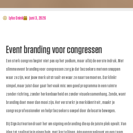
Lyke Onink
juni 3, 2026
Event branding voor congressen
Een sterk congres begint niet pas op het podium, maar al bij de eerste indruk. Met
slimme event branding voor congressen zorg je dat bezoekers meteen snappen
waar ze zijn, wat jouw merk uitstraalt en waar ze naartoe moeten. Dat klinkt
simpel, maar juist daar gaat het vaak mis: een goed programma in een ruimte
zonder richting, zonder herkenbaarheid en zonder visuele samenhang. Zonde, want
branding doet meer dan mooi zijn. Het versterkt je merkidentiteit, maakt je
congres professioneler en helpt bezoekers soepel door de locatie bewegen.
Bij Sign Activation draait het om signing en branding die op de juiste plek opvalt. Van
idee tot realisatie in eigen huis, met korte lijnen, één aanspreekpunt en een team