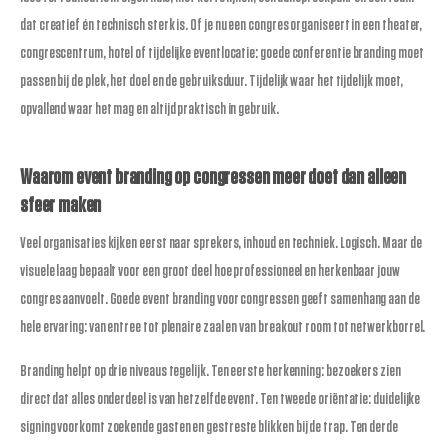
dat creatief én technisch sterk is. Of je nu een congres organiseert in een theater,
congrescentrum, hotel of tijdelijke eventlocatie: goede conferentie branding moet
passen bij de plek, het doel en de gebruiksduur. Tijdelijk waar het tijdelijk moet,
opvallend waar het mag en altijd praktisch in gebruik.
Waarom event branding op congressen meer doet dan alleen
sfeer maken
Veel organisaties kijken eerst naar sprekers, inhoud en techniek. Logisch. Maar de
visuele laag bepaalt voor een groot deel hoe professioneel en herkenbaar jouw
congres aanvoelt. Goede event branding voor congressen geeft samenhang aan de
hele ervaring: van entree tot plenaire zaal en van breakout room tot netwerkborrel.
Branding helpt op drie niveaus tegelijk. Ten eerste herkenning: bezoekers zien
direct dat alles onderdeel is van hetzelfde event. Ten tweede oriëntatie: duidelijke
signing voorkomt zoekende gasten en gestreste blikken bij de trap. Ten derde