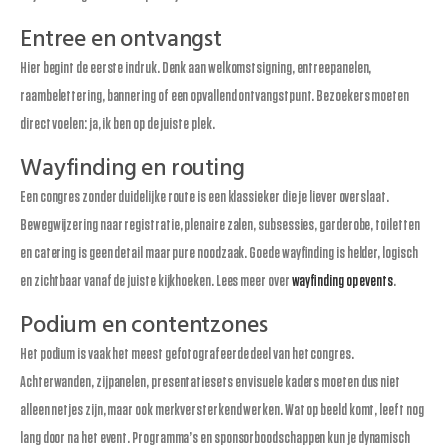
Entree en ontvangst
Hier begint de eerste indruk. Denk aan welkomstsigning, entreepanelen,
raambelettering, bannering of een opvallend ontvangstpunt. Bezoekers moeten
direct voelen: ja, ik ben op de juiste plek.
Wayfinding en routing
Een congres zonder duidelijke route is een klassieker die je liever overslaat.
Bewegwijzering naar registratie, plenaire zalen, subsessies, garderobe, toiletten
en catering is geen detail maar pure noodzaak. Goede wayfinding is helder, logisch
en zichtbaar vanaf de juiste kijkhoeken. Lees meer over
wayfinding op events
.
Podium en contentzones
Het podium is vaak het meest gefotografeerde deel van het congres.
Achterwanden, zijpanelen, presentatiesets en visuele kaders moeten dus niet
alleen netjes zijn, maar ook merkversterkend werken. Wat op beeld komt, leeft nog
lang door na het event. Programma’s en sponsorboodschappen kun je dynamisch