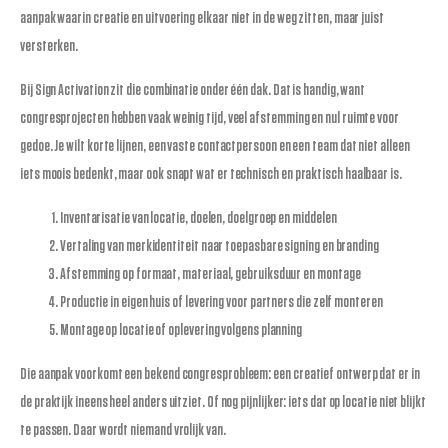
aanpak waarin creatie en uitvoering elkaar niet in de weg zitten, maar juist
versterken.
Bij Sign Activation zit die combinatie onder één dak. Dat is handig, want
congresprojecten hebben vaak weinig tijd, veel afstemming en nul ruimte voor
gedoe. Je wilt korte lijnen, een vaste contactpersoon en een team dat niet alleen
iets moois bedenkt, maar ook snapt wat er technisch en praktisch haalbaar is.
Inventarisatie van locatie, doelen, doelgroep en middelen
Vertaling van merkidentiteit naar toepasbare signing en branding
Afstemming op formaat, materiaal, gebruiksduur en montage
Productie in eigen huis of levering voor partners die zelf monteren
Montage op locatie of oplevering volgens planning
Die aanpak voorkomt een bekend congresprobleem: een creatief ontwerp dat er in
de praktijk ineens heel anders uitziet. Of nog pijnlijker: iets dat op locatie niet blijkt
te passen. Daar wordt niemand vrolijk van.