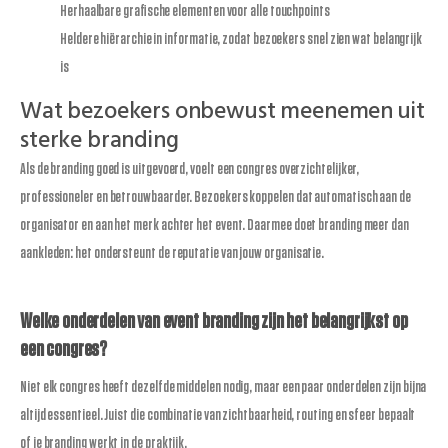
Herhaalbare grafische elementen voor alle touchpoints
Heldere hiërarchie in informatie, zodat bezoekers snel zien wat belangrijk
is
Wat bezoekers onbewust meenemen uit
sterke branding
Als de branding goed is uitgevoerd, voelt een congres overzichtelijker,
professioneler en betrouwbaarder. Bezoekers koppelen dat automatisch aan de
organisator en aan het merk achter het event. Daarmee doet branding meer dan
aankleden: het ondersteunt de reputatie van jouw organisatie.
Welke onderdelen van event branding zijn het belangrijkst op
een congres?
Niet elk congres heeft dezelfde middelen nodig, maar een paar onderdelen zijn bijna
altijd essentieel. Juist die combinatie van zichtbaarheid, routing en sfeer bepaalt
of je branding werkt in de praktijk.