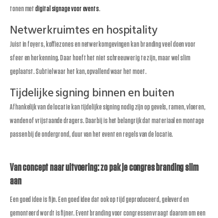
tonen met
digital signage voor events
.
Netwerkruimtes en hospitality
Juist in foyers, koffiezones en netwerkomgevingen kan branding veel doen voor
sfeer en herkenning. Daar hoeft het niet schreeuwerig te zijn, maar wel slim
geplaatst. Subtiel waar het kan, opvallend waar het moet.
Tijdelijke signing binnen en buiten
Afhankelijk van de locatie kan tijdelijke signing nodig zijn op gevels, ramen, vloeren,
wanden of vrijstaande dragers. Daarbij is het belangrijk dat materiaal en montage
passen bij de ondergrond, duur van het event en regels van de locatie.
Van concept naar uitvoering: zo pak je congres branding slim
aan
Een goed idee is fijn. Een goed idee dat ook op tijd geproduceerd, geleverd en
gemonteerd wordt is fijner. Event branding voor congressen vraagt daarom om een