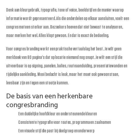
Denk aan kleurgebruik, typografie, tone of voice, beeldstijl en de manier waarop
informatie wordt gepresenteerd. Als die onderdelen op elkaar aansluiten, voelt een
congres meteen sterker aan. Bezoekers hoeven dat niet bewust te analyseren,
maar merken het wel. Alles klopt gewoon. En dat is exact de bedoeling.
Voor congres branding werkt een praktische vertaalslag het best. Je wilt geen
merkboek van 80 pagina’s dat op locatie niemand nog snapt. Je wilt een stijl die
uitvoerbaar is op signing, panelen, balies, routeaanduiding, presentatiewanden en
tijdelijke aankleding. Mooi bedacht is leuk, maar het moet ook gewoon staan,
leesbaar zijn en tegen een stootje kunnen.
De basis van een herkenbare
congresbranding
Een duidelijke hoofdkleur en ondersteunende kleuren
Consistente typografie voor routes, programma en zaalnamen
Een visuele stijl die past bij doelgroep en onderwerp