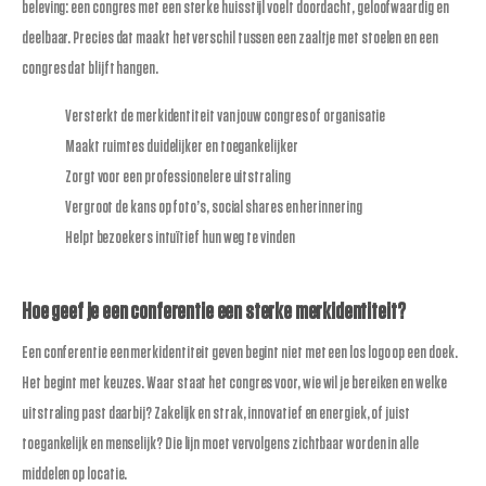
beleving: een congres met een sterke huisstijl voelt doordacht, geloofwaardig en
deelbaar. Precies dat maakt het verschil tussen een zaaltje met stoelen en een
congres dat blijft hangen.
Versterkt de merkidentiteit van jouw congres of organisatie
Maakt ruimtes duidelijker en toegankelijker
Zorgt voor een professionelere uitstraling
Vergroot de kans op foto’s, social shares en herinnering
Helpt bezoekers intuïtief hun weg te vinden
Hoe geef je een conferentie een sterke merkidentiteit?
Een conferentie een merkidentiteit geven begint niet met een los logo op een doek.
Het begint met keuzes. Waar staat het congres voor, wie wil je bereiken en welke
uitstraling past daarbij? Zakelijk en strak, innovatief en energiek, of juist
toegankelijk en menselijk? Die lijn moet vervolgens zichtbaar worden in alle
middelen op locatie.